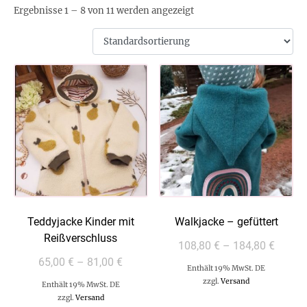
Ergebnisse 1 – 8 von 11 werden angezeigt
Teddyjacke Kinder mit
Walkjacke – gefüttert
Reißverschluss
108,80
€
–
184,80
€
65,00
€
–
81,00
€
Enthält 19% MwSt. DE
zzgl.
Versand
Enthält 19% MwSt. DE
zzgl.
Versand