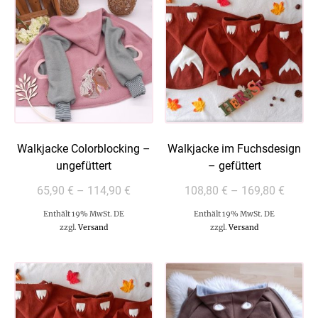
Walkjacke Colorblocking –
Walkjacke im Fuchsdesign
ungefüttert
– gefüttert
65,90
€
–
114,90
€
108,80
€
–
169,80
€
Enthält 19% MwSt. DE
Enthält 19% MwSt. DE
zzgl.
Versand
zzgl.
Versand