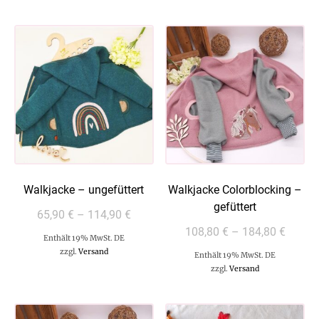
Walkjacke – ungefüttert
Walkjacke Colorblocking –
gefüttert
65,90
€
–
114,90
€
108,80
€
–
184,80
€
Enthält 19% MwSt. DE
zzgl.
Versand
Enthält 19% MwSt. DE
zzgl.
Versand