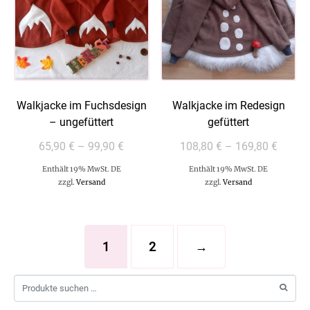
Walkjacke im Fuchsdesign
Walkjacke im Redesign
– ungefüttert
gefüttert
65,90
€
–
99,90
€
108,80
€
–
169,80
€
Enthält 19% MwSt. DE
Enthält 19% MwSt. DE
zzgl.
Versand
zzgl.
Versand
1
2
→