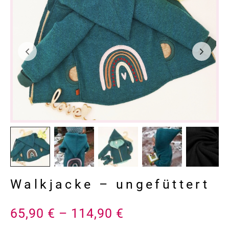
Walkjacke – ungefüttert
65,90
€
–
114,90
€