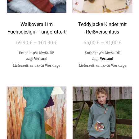
Walkoverall im
Teddyjacke Kinder mit
Fuchsdesign – ungefüttert
Reißverschluss
69,90
€
–
101,90
€
65,00
€
–
81,00
€
Enthält 19% MwSt. DE
Enthält 19% MwSt. DE
zzgl.
Versand
zzgl.
Versand
Lieferzeit: ca. 14-21 Werktage
Lieferzeit: ca. 14-21 Werktage