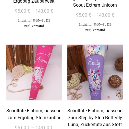
Ergobag Zaubärwelt
Scout Extrem Unicorn
95,00
€
–
143,00
€
95,00
€
–
143,00
€
Enthält 19% MwSt. DE
Enthält 19% MwSt. DE
zzgl.
Versand
zzgl.
Versand
Schultüte Einhorn, passend
Schultüte Einhorn, passend
zum Ergobag Sternzaubär
zum Step by Step Butterfly
Luna, Zuckertüte aus Stoff
95,00
€
–
143,00
€