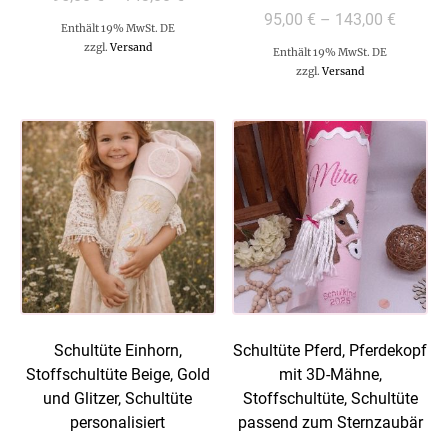
95,00
€
–
143,00
€
Enthält 19% MwSt. DE
zzgl.
Versand
Enthält 19% MwSt. DE
zzgl.
Versand
Schultüte Einhorn,
Schultüte Pferd, Pferdekopf
Stoffschultüte Beige, Gold
mit 3D-Mähne,
und Glitzer, Schultüte
Stoffschultüte, Schultüte
personalisiert
passend zum Sternzaubär