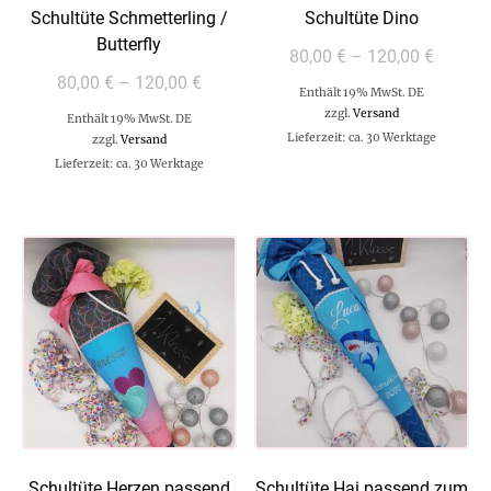
Schultüte Schmetterling /
Schultüte Dino
Butterfly
80,00
€
–
120,00
€
80,00
€
–
120,00
€
Enthält 19% MwSt. DE
zzgl.
Versand
Enthält 19% MwSt. DE
Lieferzeit: ca. 30 Werktage
zzgl.
Versand
Lieferzeit: ca. 30 Werktage
Schultüte Herzen passend
Schultüte Hai passend zum