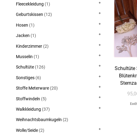
Fleecekleidung
(1)
Geburtskissen
(12)
Hosen
(1)
Jacken
(1)
Kinderzimmer
(2)
Musselin
(1)
Schultüte
(126)
Schultüte
Blütenk
Sonstiges
(6)
Sternza
Stoffe Meterware
(20)
95,
Stoffwindeln
(5)
Enth
Walkkleidung
(37)
Weihnachtsbaumkugeln
(2)
Wolle/Seide
(2)