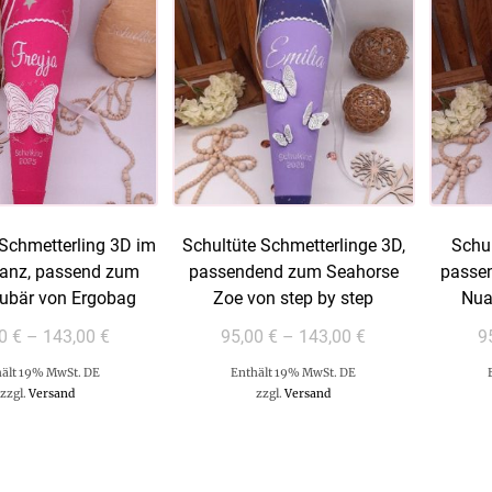
 Schmetterling 3D im
Schultüte Schmetterlinge 3D,
Schul
ranz, passend zum
passendend zum Seahorse
passe
ubär von Ergobag
Zoe von step by step
Nua
00
€
–
143,00
€
95,00
€
–
143,00
€
9
ält 19% MwSt. DE
Enthält 19% MwSt. DE
zzgl.
Versand
zzgl.
Versand