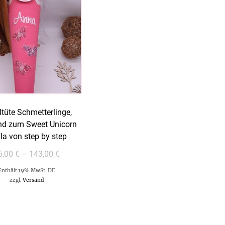
tüte Schmetterlinge,
nd zum Sweet Unicorn
la von step by step
5,00
€
–
143,00
€
Enthält 19% MwSt. DE
zzgl.
Versand