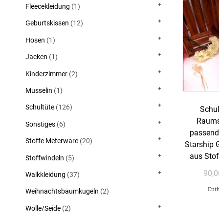
Fleecekleidung
(1)
Geburtskissen
(12)
Hosen
(1)
Jacken
(1)
Kinderzimmer
(2)
Musselin
(1)
Schultüte
(126)
Schul
Raumsc
Sonstiges
(6)
passend
Stoffe Meterware
(20)
Starship 
aus Stof
Stoffwindeln
(5)
90,
Walkkleidung
(37)
Enth
Weihnachtsbaumkugeln
(2)
Wolle/Seide
(2)