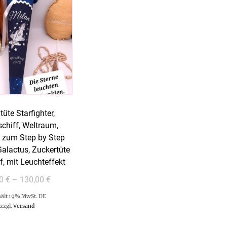
tüte Starfighter,
hiff, Weltraum,
 zum Step by Step
Galactus, Zuckertüte
f, mit Leuchteffekt
00
€
–
130,00
€
ält 19% MwSt. DE
zzgl.
Versand