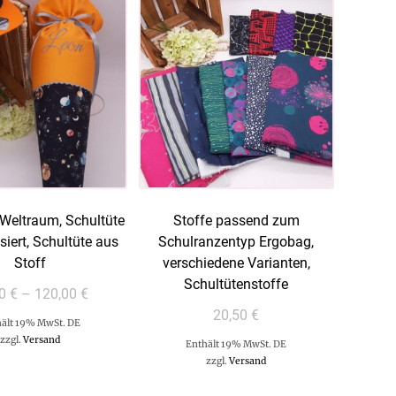
 Weltraum, Schultüte
Stoffe passend zum
siert, Schultüte aus
Schulranzentyp Ergobag,
Stoff
verschiedene Varianten,
Schultütenstoffe
00
€
–
120,00
€
20,50
€
ält 19% MwSt. DE
zzgl.
Versand
Enthält 19% MwSt. DE
zzgl.
Versand