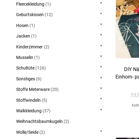
Fleecekleidung
(1)
Geburtskissen
(12)
Hosen
(1)
Jacken
(1)
Kinderzimmer
(2)
Musselin
(1)
Schultüte
(126)
DIY Nä
Einhorn- 
Sonstiges
(6)
Stoffe Meterware
(20)
53,
Stoffwindeln
(5)
Enth
Walkkleidung
(37)
Weihnachtsbaumkugeln
(2)
Wolle/Seide
(2)