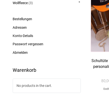
Wollfleece
(3)
Bestellungen
Adressen
Konto-Details
Passwort vergessen
Abmelden
Schultüte
personali
Warenkorb
80,
No products in the cart.
Enth