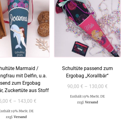
hultüte Marmaid /
Schultüte passend zum
ngfrau mit Delfin, u.a.
Ergobag „Korallbär“
send zum Ergobag
90,00
€
–
130,00
€
är, Zuckertüte aus Stoff
Enthält 19% MwSt. DE
5,00
€
–
143,00
€
zzgl.
Versand
Enthält 19% MwSt. DE
zzgl.
Versand