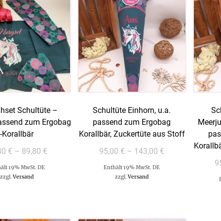
hset Schultüte –
Schultüte Einhorn, u.a.
Sc
passend zum Ergobag
passend zum Ergobag
Meerju
-Korallbär
Korallbär, Zuckertüte aus Stoff
pas
Korallb
80
€
–
89,80
€
95,00
€
–
143,00
€
9
ält 19% MwSt. DE
Enthält 19% MwSt. DE
zzgl.
Versand
zzgl.
Versand