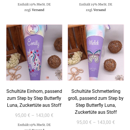
Enthält 19% MwSt. DE
Enthält 19% MwSt. DE
zzgl.
Versand
zzgl.
Versand
Schultüte Einhorn, passend
Schultüte Schmetterling
zum Step by Step Butterfly
groß, passend zum Step by
Luna, Zuckertüte aus Stoff
Step Butterfly Luna,
Zuckertüte aus Stoff
95,00
€
–
143,00
€
95,00
€
–
143,00
€
Enthält 19% MwSt. DE