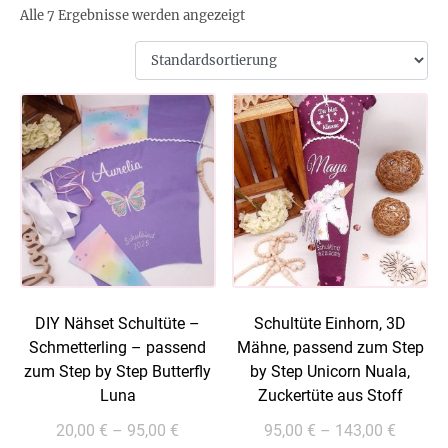
Alle 7 Ergebnisse werden angezeigt
DIY Nähset Schultüte –
Schultüte Einhorn, 3D
Schmetterling – passend
Mähne, passend zum Step
zum Step by Step Butterfly
by Step Unicorn Nuala,
Luna
Zuckertüte aus Stoff
20,00
€
–
95,00
€
95,00
€
–
143,00
€