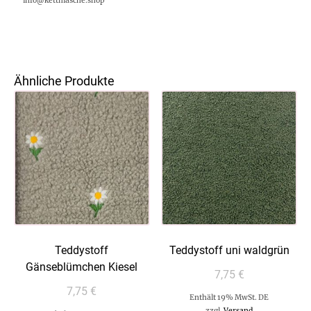
info@kettmasche.shop
Ähnliche Produkte
Teddystoff
Teddystoff uni waldgrün
Gänseblümchen Kiesel
7,75
€
7,75
€
Enthält 19% MwSt. DE
zzgl.
Versand