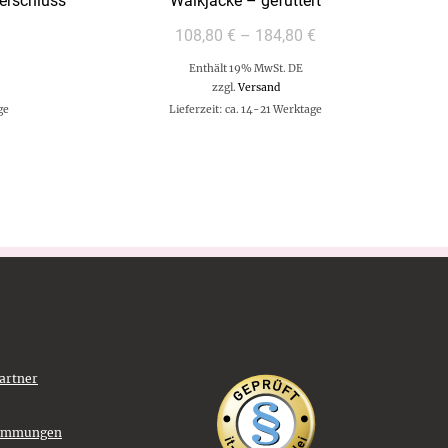
erschluss
Walkjacke – gefüttert
108,80
€
–
184,80
€
Enthält 19% MwSt. DE
zzgl.
Versand
ge
Lieferzeit: ca. 14-21 Werktage
artner
timmungen