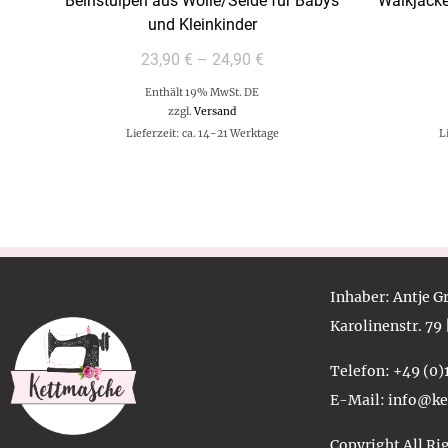
Beinstulpen aus Wolle/Seide für Babys
Walkjacke
und Kleinkinder
23,90
€
–
24,90
€
Enthält 19% MwSt. DE
zzgl.
Versand
Lieferzeit: ca. 14-21 Werktage
L
Inhaber
: Antje 
Karolinenstr. 79
Telefon
: +49 (0
E-Mail
: info@k
Copyright All Ri