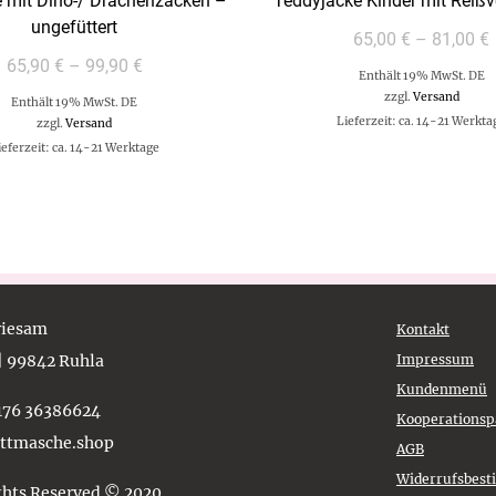
 mit Dino-/ Drachenzacken –
Teddyjacke Kinder mit Reißv
ungefüttert
65,00
€
–
81,00
€
65,90
€
–
99,90
€
Enthält 19% MwSt. DE
zzgl.
Versand
Enthält 19% MwSt. DE
Lieferzeit: ca. 14-21 Werkta
zzgl.
Versand
ieferzeit: ca. 14-21 Werktage
Griesam
Kontakt
 | 99842 Ruhla
Impressum
Kundenmenü
)176 36386624
Kooperationsp
ettmasche.shop
AGB
Widerrufsbes
ghts Reserved © 2020