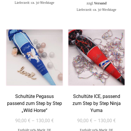
Lieferzeit: ca. 30 Werktage
zzgl.
Versand
Lieferzeit: ca. 30 Werktage
Schultüte Pegasus
Schultüte ICE, passend
passend zum Step by Step
zum Step by Step Ninja
„Wild Horse“
Yuma
90,00
€
–
130,00
€
90,00
€
–
130,00
€
Enthält 19% MwSt. DE
Enthält 19% MwSt. DE