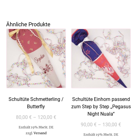
Ähnliche Produkte
Schultüte Schmetterling /
Schultüte Einhorn passend
Butterfly
zum Step by Step „Pegasus
Night Nuala“
80,00
€
–
120,00
€
90,00
€
–
130,00
€
Enthält 19% MwSt. DE
zzgl.
Versand
Enthält 19% MwSt. DE