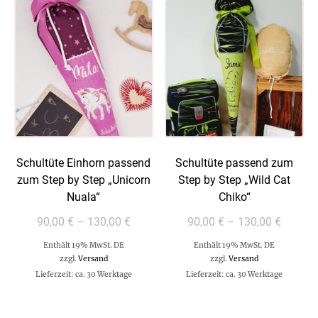
Schultüte Einhorn passend
Schultüte passend zum
zum Step by Step „Unicorn
Step by Step „Wild Cat
Nuala“
Chiko“
90,00
€
–
130,00
€
90,00
€
–
130,00
€
Enthält 19% MwSt. DE
Enthält 19% MwSt. DE
zzgl.
Versand
zzgl.
Versand
Lieferzeit: ca. 30 Werktage
Lieferzeit: ca. 30 Werktage