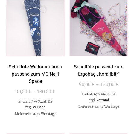
Schultüte Weltraum auch
Schultüte passend zum
passend zum MC Neill
Ergobag „Korallbär“
Space
90,00
€
–
130,00
€
90,00
€
–
130,00
€
Enthält 19% MwSt. DE
zzgl.
Versand
Enthält 19% MwSt. DE
Lieferzeit: ca. 30 Werktage
zzgl.
Versand
Lieferzeit: ca. 30 Werktage