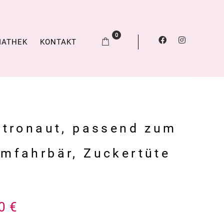
0
IATHEK
KONTAKT
stronaut, passend zum
mfahrbär, Zuckertüte
00
€