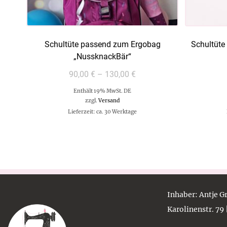
Schultüte passend zum Ergobag
Schultüt
„NussknackBär“
90,00
€
–
130,00
€
Enthält 19% MwSt. DE
zzgl.
Versand
Lieferzeit: ca. 30 Werktage
Inhaber
: Antje 
Karolinenstr. 79