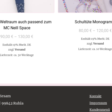
e Weltraum auch passend zum
Schultüte Monogra
MC Neill Space
80,00
€
–
120,00
€
90,00
€
–
130,00
€
Enthält 19% MwSt. DE
zzgl.
Versand
Enthält 19% MwSt. DE
Lieferzeit: ca. 10 Werktag
zzgl.
Versand
Lieferzeit: ca. 30 Werktage
Griesam
Kontakt
 | 99842 Ruhla
Impressum
Kundenmenü