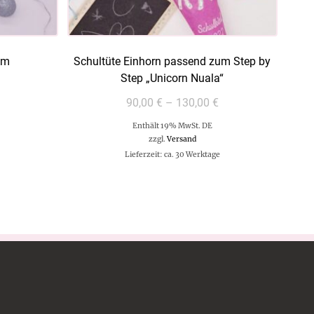
mm
Schultüte Einhorn passend zum Step by
Step „Unicorn Nuala“
90,00
€
–
130,00
€
Enthält 19% MwSt. DE
e
zzgl.
Versand
Lieferzeit: ca. 30 Werktage