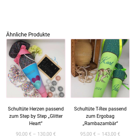
Ähnliche Produkte
Schultüte Herzen passend
Schultüte T-Rex passend
zum Step by Step „Glitter
zum Ergobag
Heart“
„Rambazambär“
90,00
€
–
130,00
€
95,00
€
–
143,00
€