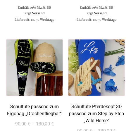
Enthält 19% MwSt. DE
Enthält 19% MwSt. DE
zzgl.
Versand
zzgl.
Versand
Lieferzeit: ca. 30 Werktage
Lieferzeit: ca. 30 Werktage
Schultüte passend zum
Schultüte Pferdekopf 3D
Ergobag „Drachenfliegbär“
passend zum Step by Step
„Wild Horse“
90,00
€
–
130,00
€
90,00
€
–
130,00
€