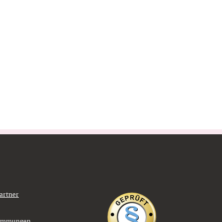
artner
timmungen