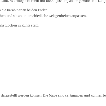
rtband. Es ermöglicht nicht nur die Anpassung an die gewünschte Läng
h die Karabiner an beiden Enden.
ihen und sie an unterschiedliche Gelegenheiten anpassen.
hstübchen in Ruhla statt.
h dargestellt werden können. Die Maße sind ca. Angaben und können l