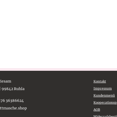
Griesam
Kontakt
 | 99842 Ruhla
Impressum
Kundenmenü
)176 36386624
Kooperationsp
ettmasche.shop
AGB
Widerrufsbes