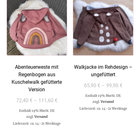
Abenteuerweste mit
Walkjacke im Rehdesign –
Regenbogen aus
ungefüttert
Kuschelwalk gefütterte
65,90
€
–
99,90
€
Version
Enthält 19% MwSt. DE
72,40
€
–
111,60
€
zzgl.
Versand
Lieferzeit: ca. 14-21 Werktage
Enthält 19% MwSt. DE
zzgl.
Versand
Lieferzeit: ca. 14-21 Werktage