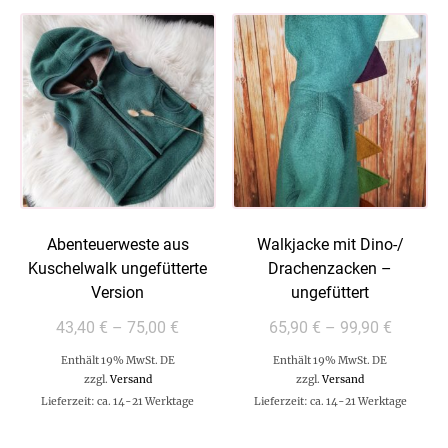
Abenteuerweste aus
Walkjacke mit Dino-/
Kuschelwalk ungefütterte
Drachenzacken –
Version
ungefüttert
43,40
€
–
75,00
€
65,90
€
–
99,90
€
Enthält 19% MwSt. DE
Enthält 19% MwSt. DE
zzgl.
Versand
zzgl.
Versand
Lieferzeit: ca. 14-21 Werktage
Lieferzeit: ca. 14-21 Werktage