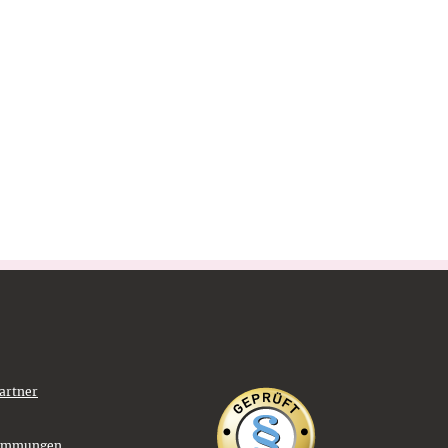
artner
timmungen