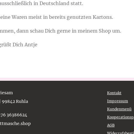
ausschließlich in Deutschland statt.
eine Waren meist in bereits genutzten Kartons.
ommen, dann schau Dich gerne in meinem Shop um.
grüßt Dich Antje
Griesam
Kontakt
 | 99842 Ruhla
Impressum
Kundenmenü
)176 36386624
Kooperationsp
ettmasche.shop
AGB
Widerrufsbes