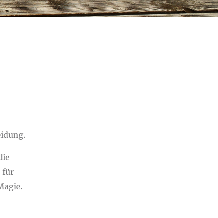
eidung.
die
 für
Magie.